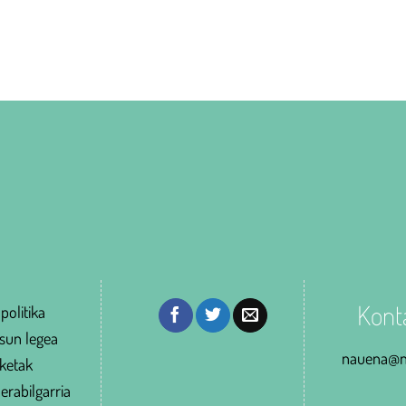
Kont
politika
sun legea
nauena@n
ketak
erabilgarria