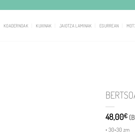
KOADERNOAK
KUXINAK
JAIOTZA LAMINAK
EGURREAN
MOT
BERTSO
48,00
€
(B
• 30×30 zm