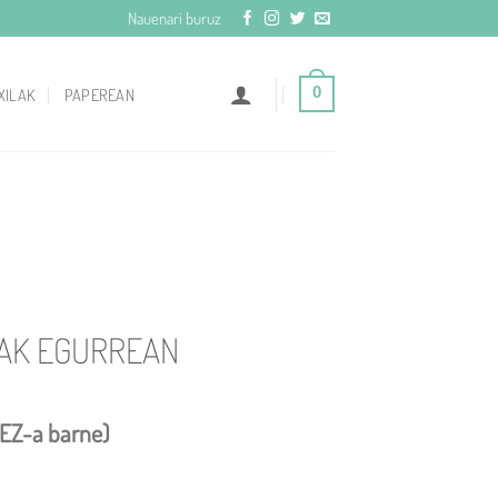
Nauenari buruz
0
XILAK
PAPEREAN
AK EGURREAN
EZ-a barne)