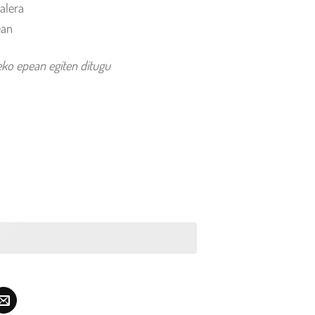
alera
ean
o epean egiten ditugu