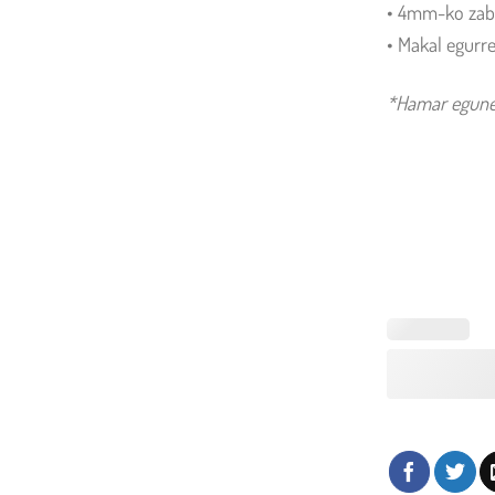
• 4mm-ko zab
• Makal egurr
*Hamar egunek